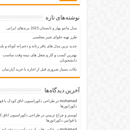
نوشته‌های تازه
مدل مانتو بهار و تابستان 2025 برندهای ایرانی
طرز تهیه حلوای شیر مجلسی
جدید ترین مدل های پافر زنانه و دخترانه کوتاه و بلن
بهترین کسب و کار و شغل های نیمه وقت مناسب
دانشجویان
نکات بسیار ضروری قبل از اجاره یا خرید آپارتمان
آخرین دیدگاه‌ها
mohamad
در
طراحی دکوراسیون اتاق کودک با قو
دکوراتورها
لوستر و چراغ تزييني
در
طراحی دکوراسیون اتاق ک
با قوانین دکوراتورها
mohamad
در
عکس هایی از تیپ اسپرت دخترانه