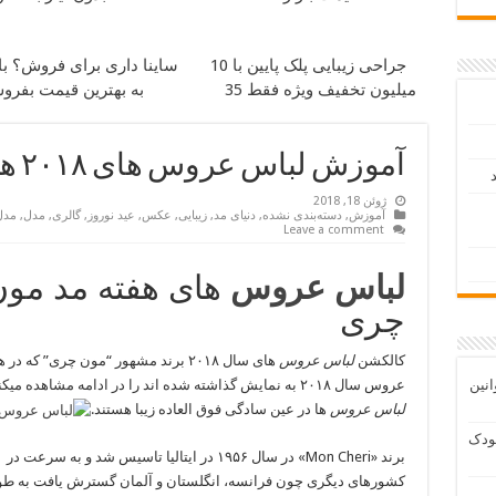
جراحی زیبایی پلک پایین با 10
ساینا داری برای فروش؟ با 
میلیون تخفیف ویژه فقط 35
به بهترین قیمت بفرو
آموزش لباس عروس های ۲۰۱۸ هفته مد Mon Cheri
د
ژوئن 18, 2018
آموزش
,
دسته‌بندی نشده
,
دنیای مد
,
زیبایی
,
عکس
,
عید نوروز
,
گالری
,
مدل
,
مدل
Leave a comment
لباس عروس
های هفته مد مون
چری
کالکشن
لباس عروس
های سال ۲۰۱۸ برند مشهور “مون چری” که در
انین
عروس سال ۲۰۱۸ به نمایش گذاشته شده اند را در ادامه مشاهده میکنید, این
لباس عروس
ها در عین سادگی فوق العاده زیبا هستند.
ودک
برند «Mon Cheri» در سال ۱۹۵۶ در ایتالیا تاسیس شد و به سرعت در
کشورهای دیگری چون فرانسه، انگلستان و آلمان گسترش یافت به طو