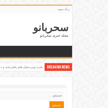
برگه نمونه
سحربانو
مجله خبری سحربانو
Breaking News
جدید ترین مدل های پافر زنانه و دخت