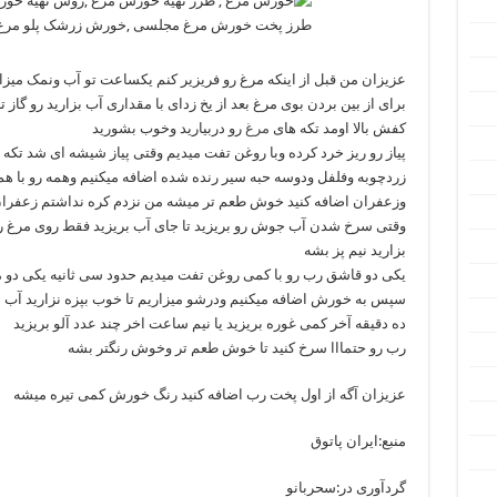
عزیزان من قبل از اینکه مرغ رو فریزیر کنم یکساعت تو آب ونمک میزار
برای از بین بردن بوی مرغ بعد از یخ زدای‌ با مقداری آب بزارید رو گاز تا
کفش بالا اومد تکه های
مرغ
رو دربیارید وخوب بشورید
پیاز رو ریز خرد کرده وبا روغن تفت میدیم وقتی پیاز شیشه ای شد تکه
زردچوبه وفلفل ودوسه حبه سیر رنده شده اضافه میکنیم وهمه رو با هم
وزعفران اضافه کنید خوش طعم تر میشه من نزدم کره نداشتم زعفرا
وقتی سرخ شدن آب جوش رو بریزید تا جای آب بریزید فقط روی مرغ رو 
بزارید نیم پز بشه
یکی دو قاشق رب رو با کمی روغن تفت میدیم حدود سی ثانیه یکی دو م
سپس به خورش اضافه میکنیم ودرشو میزاریم تا خوب بپزه نزارید آ
ده دقیقه آخر کمی غوره بریزید یا نیم ساعت اخر چند عدد آلو بریزید
رب رو حتمااا سرخ کنید تا خوش طعم تر وخوش رنگتر بشه
عزیزان آگه از اول پخت رب اضافه کنید رنگ خورش کمی تیره میشه
منبع:ایران پاتوق
گردآوری در:سحربانو