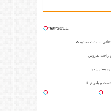
و راحت بفروش
ست و بادوام 📱