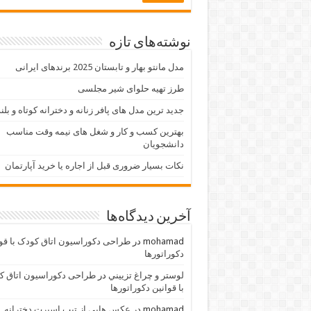
نوشته‌های تازه
مدل مانتو بهار و تابستان 2025 برندهای ایرانی
طرز تهیه حلوای شیر مجلسی
جدید ترین مدل های پافر زنانه و دخترانه کوتاه و بلن
بهترین کسب و کار و شغل های نیمه وقت مناسب
دانشجویان
نکات بسیار ضروری قبل از اجاره یا خرید آپارتمان
آخرین دیدگاه‌ها
mohamad
در
طراحی دکوراسیون اتاق کودک با قو
دکوراتورها
لوستر و چراغ تزييني
در
طراحی دکوراسیون اتاق ک
با قوانین دکوراتورها
mohamad
در
عکس هایی از تیپ اسپرت دخترانه