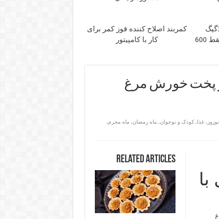
⏳فرصت محدود!! 3000گیگ
کمربند اصلاح کننده قوز کمر برای
اینترنت خانگی 180 روزه فقط 600
کار با کامپیتور
پخت خورش مرغ
نوروز
,
غذا
,
کودک و نوجوان
,
ماه رمضان
,
ماه محرم
,
Related Articles
با
غ