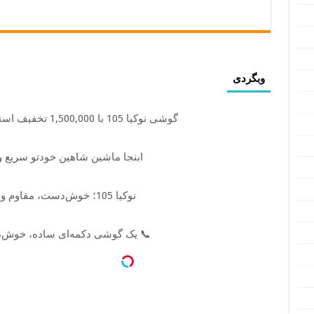
وبگردی
گوشی نوکیا 105 با 1,500,000 تخفیف استثنائی به مدت محدود🔥
ابنجا ماشین شاهین خودتو سریع 
نوکیا 105؛ خوش‌دست، مقاوم و رجیسترشده!
📞 یک گوشی دکمه‌ای ساده، خوش‌د