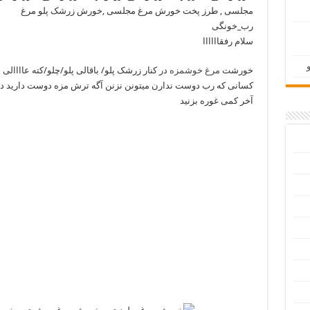
مجلسی , طرز پخت خورش مرغ مجلسی ,خورش زرشک پلو مرغ
رب_خونگی
سلام رفقاااااا
خورشت
مرغ خوشمزه
در کنار زرشک پلو/ باقالی پلو/چلو/کته عاااالی
کسانی که رب دوست ندارن میتونن نزنن آگه ترش مزه دوست دارید ده
آخر کمی غوره بزنید