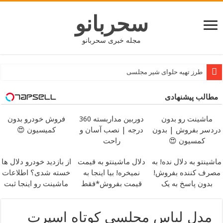
سحربانو
مجله خبری سحربانو
طرز تهیه حلوای شیر مجلسی
مطالب پیشنهادی
ماشینت رو بدون
دوربین مداربسته 360
فروش خودرو بدون
دردسر بفروش | بدون
درجه | نصب آسان و
کمیسیون 😍
کمسیون 😍
راحت
ماشینتو به دلال نده! به
دلال ماشینتو به قیمت
از بازدید خودرو دلال ها
مصرف کننده بفروش!
نمیخره! بیا اینجا به
خسته شدی؟ اطلاعات
بدون پاسخ به یک
قیمت بفروش*فقط
ماشینت رو اینجا ثبت
تماس
خریدار واقعی*
کن
مدل لباس مجلسی کوتاه اسپرت