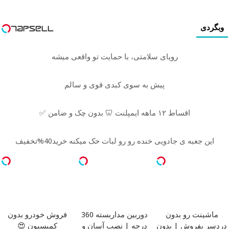
وبگردی
رویای سلامتی، با حمایت تو واقعی میشه
پیش به سوی کبدی قوی و سالم
اقساط ۱۲ ماهه ایمپلنت 🦷 بدون چک و ضامن ✅
این جعبه ی جادویی خنده رو رو لبات حک میکنه خرید40%تخفیف
ماشینت رو بدون
دوربین مداربسته 360
فروش خودرو بدون
دردسر بفروش | بدون
درجه | نصب آسان و
کمیسیون 😍