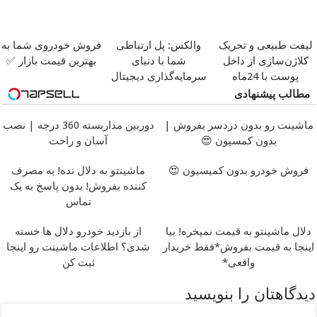
لیفت طبیعی و تحریک
والکس: پل ارتباطی
فروش خودروی شما به
کلاژن‌سازی از داخل
شما با دنیای
بهترین قیمت بازار ✅
پوست با 24ماه
سرمایه‌گذاری دیجیتال
ماندگاری ✅ جوان شو
مطالب پیشنهادی
ماشینت رو بدون دردسر بفروش |
دوربین مداربسته 360 درجه | نصب
بدون کمسیون 😍
آسان و راحت
فروش خودرو بدون کمیسیون 😍
ماشینتو به دلال نده! به مصرف
کننده بفروش! بدون پاسخ به یک
تماس
دلال ماشینتو به قیمت نمیخره! بیا
از بازدید خودرو دلال ها خسته
اینجا به قیمت بفروش*فقط خریدار
شدی؟ اطلاعات ماشینت رو اینجا
واقعی*
ثبت کن
دیدگاهتان را بنویسید