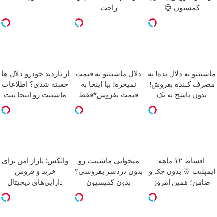
کمسیون 😍
راحت
ماشینتو به دلال نده! به
دلال ماشینتو به قیمت
از بازدید خودرو دلال ها
مصرف کننده بفروش!
نمیخره! بیا اینجا به
خسته شدی؟ اطلاعات
بدون پاسخ به یک
قیمت بفروش*فقط
ماشینت رو اینجا ثبت
تماس
خریدار واقعی*
کن
اقساط ۱۲ ماهه
میخوایی ماشینت رو
والکس: بازار امن برای
ایمپلنت 🦷 بدون چک و
بدون دردسر بفروشی؟
خرید و فروش
ضامن؛ همین امروز
بدون کمیسیون
دارایی‌های دیجیتال
اقدام کن ✅