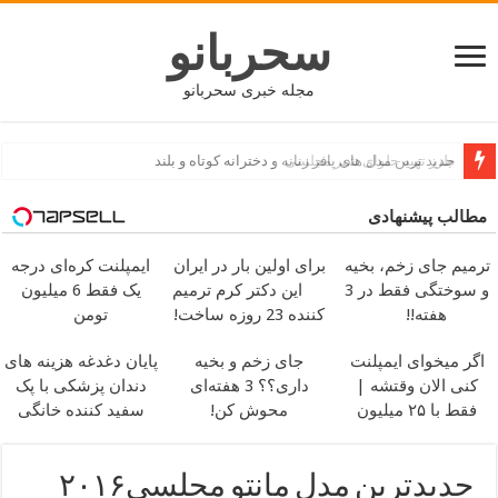
سحربانو
مجله خبری سحربانو
جدید ترین مدل های پافر زنانه و دخترانه کوتاه و بلند
مطالب پیشنهادی
ترمیم جای زخم، بخیه
برای اولین بار در ایران
ایمپلنت کره‌ای درجه
و سوختگی فقط در 3
این دکتر کرم ترمیم
یک فقط 6 میلیون
هفته!!
کننده 23 روزه ساخت!
تومن
اگر میخوای ایمپلنت
جای زخم و بخیه
پایان دغدغه هزینه های
کنی الان وقتشه |
داری؟؟ 3 هفته‌ای
دندان پزشکی با پک
فقط با ۲۵ میلیون
محوش کن!
سفید کننده خانگی
تومان!!!
جدیدترین مدل مانتو مجلسی۲۰۱۶