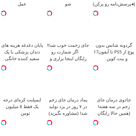
(◂پرسش‌نامه رو پرکن)
شو
عمل
گردونه شانس بدون
جای زخمت خوب شد!!
پایان دغدغه هزینه های
پوچ از PS5 تا آیفون17
اگر شمارت رو
دندان پزشکی با پک
و بیت کوین
رایگان اینجا بزاری و
سفید کننده خانگی
مشاوره بگیری
جادوی درمان جای
پماد درمان جای زخم
ایمپلنت کره‌ای درجه
زخم در سه هفته!
در ۷ روز در یزد تولید
یک فقط 6 میلیون
(همین حالا رایگان
شد! (مشاوره بگیرید)
تومن
صحبت کنید)