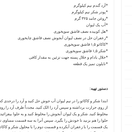
*آرد گندم نیم کیلوگرم
*پودر شکر نیم کیلوگرم
*روغن جامد ۳۲۵ گرم
*آب یک لیوان
*هل کوبیده نصف قاشق سوپخوری
*زعفران حل در نصف لیوان آبجوش نصف قاشق چایخوری
*کاکائو ۱,۵ قاشق سوپخوری
*شکر ۱,۵ قاشق سوپخوری
*خلال بادام و خلال پسته جهت تزئین به مقدار کافی
*نایلون تمیز یک قطعه
دستور تهیه:
ابتدا شکر و کاکائو را در نیم لیوان آب جوش حل کنید و آرد را درحدی
از روی حرارت برداشته و سپس آرد را الک کنید. مجدداً ظرف آرد را روی
مخلوط کنید. شکر و یک لیوان آبجوش را مخلوط کنید و به حلوا بیفزائی
حلوا را هم بزنید تا خودش را بگیرد. سپس آنرا به سه قسمت مساوی ت
یک قسمت را با زعفران آبکرده و قسمت دوم را با محلول شکر و کاکائ