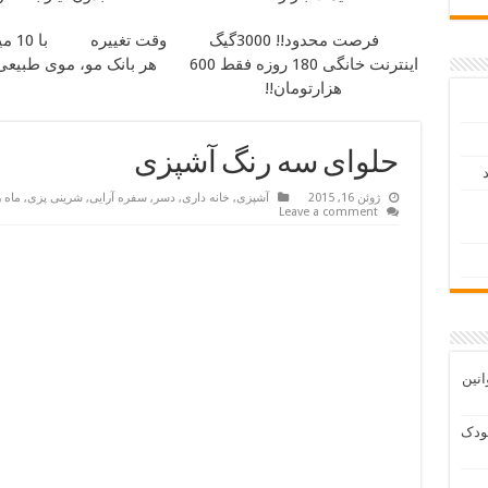
فرصت محدود!! 3000گیگ
وقت تغییره
با 0
اینترنت خانگی 180 روزه فقط 600
هر بانک مو، موی طبیعی 
هزارتومان!!
حلوای سه رنگ آشپزی
د
ژوئن 16, 2015
آشپزی
,
خانه داری
,
دسر
,
سفره آرایی
,
شرینی پزی
,
ماه 
Leave a comment
انین
ودک