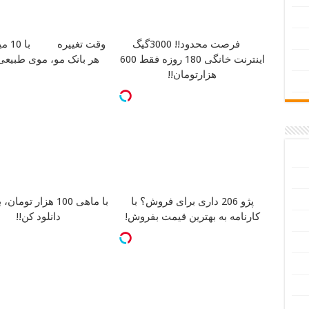
فرصت محدود!! 3000گیگ
وقت تغییره
با 0
اینترنت خانگی 180 روزه فقط 600
هر بانک مو، موی طبیعی 
هزارتومان!!
پژو 206 داری برای فروش؟ با
با ماهی 100 هزار توم
کارنامه به بهترین قیمت بفروش!
دانلود کن!!