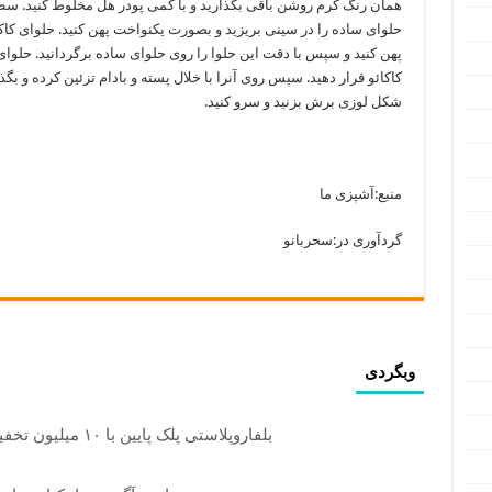
همان رنگ کرم روشن باقی بگذارید و با کمی پودر هل مخلوط کنید. 
حلوای ساده را در سینی بریزید و بصورت یکنواخت پهن کنید. حلوای کاک
پهن کنید و سپس با دقت این حلوا را روی حلوای ساده برگردانید. حلوای
کاکائو قرار دهید. سپس روی آنرا با خلال پسته و بادام تزئین کرده و بگ
شکل لوزی برش بزنید و سرو کنید.
منبع:آشپزی ما
گردآوری در:سحربانو
وبگردی
بلفاروپلاستی پلک پایین با ۱۰ میلیون تخفیف فقط 3۵ میلیون