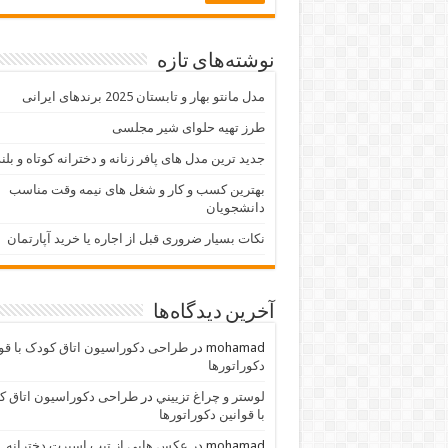
نوشته‌های تازه
مدل مانتو بهار و تابستان 2025 برندهای ایرانی
طرز تهیه حلوای شیر مجلسی
جدید ترین مدل های پافر زنانه و دخترانه کوتاه و بلن
بهترین کسب و کار و شغل های نیمه وقت مناسب
دانشجویان
نکات بسیار ضروری قبل از اجاره یا خرید آپارتمان
آخرین دیدگاه‌ها
mohamad
در
طراحی دکوراسیون اتاق کودک با قو
دکوراتورها
لوستر و چراغ تزييني
در
طراحی دکوراسیون اتاق ک
با قوانین دکوراتورها
mohamad
در
عکس هایی از تیپ اسپرت دخترانه