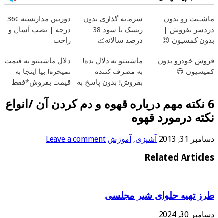
ماشینت رو بدون
سرمایه گذاری بدون
دوربین مداربسته 360
دردسر بفروش |
ریسک با سود 38
درجه | نصب آسان و
بدون کمسیون 😍
درصد سالانه📈
راحت
فروش خودرو بدون
ماشینتو به دلال نده!
دلال ماشینتو به قیمت
کمیسیون 😍
به مصرف کننده
نمیخره! بیا اینجا به
بفروش! بدون پاسخ به
قیمت بفروش*فقط
یک تماس
خریدار واقعی*
6 نکته مهم درباره قهوه و دم کردن آن /انواع
نکته درمورد قهوه
دسامبر 31, 2013
آشپزی
,
آموزش
Leave a comment
Related Articles
طرز تهیه حلوای شیر مجلسی
دسامبر 30, 2024