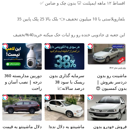
اقساط ۱۲ ماهه ایمپلنت 🦷 بدون چک و ضامن ✅
بلفاروپلاستی با 10 میلیون تخفیف 👈 بلک بالا 25 پلک پایین 35
این جعبه ی جادویی خنده رو رو لبات حک میکنه خرید40%تخفیف
ماشینت رو بدون
سرمایه گذاری بدون
دوربین مداربسته 360
دردسر بفروش |
ریسک با سود 38
درجه | نصب آسان و
بدون کمسیون 😍
درصد سالانه📈
راحت
فروش خودرو بدون
ماشینتو به دلال نده!
دلال ماشینتو به قیمت