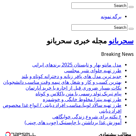
برگه نمونه
سحربانو
مجله خبری سحربانو
Breaking News
مدل مانتو بهار و تابستان 2025 برندهای ایرانی
طرز تهیه حلوای شیر مجلسی
جدید ترین مدل های پافر زنانه و دخترانه کوتاه و بلند
بهترین کسب و کار و شغل های نیمه وقت مناسب دانشجویان
نکات بسیار ضروری قبل از اجاره یا خرید آپارتمان
پیام تبریک تولد رسمی با متن باکلاس و کوتاه
طرز تهیه پیتزا مخلوط خانگی و خوشمزه
طرز تهیه سالاد لوبیا،مناسب افراد دیابتی / انواع غذا مخصوص
افراد دیابتی
۶ نکته برای شروع زندگی خوابگاهی
آموزش غذا برداشتن با چاپستیک (چوب های چینی)
مطالب پیشنهادی