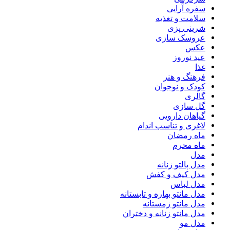
سفره آرایی
سلامت و تغذیه
شرینی پزی
عروسک سازی
عکس
عید نوروز
غذا
فرهنگ و هنر
کودک و نوجوان
گالری
گل سازی
گیاهان دارویی
لاغری و تناسب اندام
ماه رمضان
ماه محرم
مدل
مدل پالتو زنانه
مدل کیف و کفش
مدل لباس
مدل مانتو بهاره و تابستانه
مدل مانتو زمستانه
مدل مانتو زنانه و دختران
مدل مو