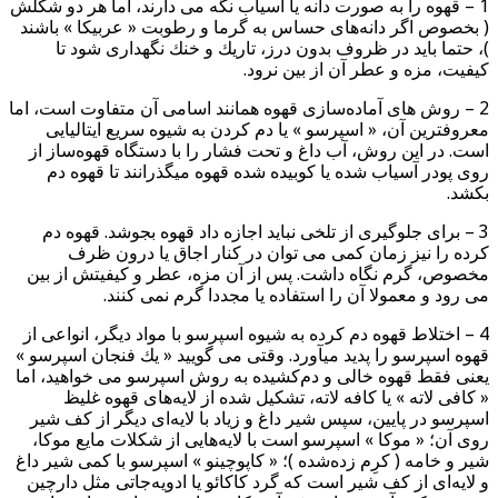
1 – قهوه را به صورت دانه یا آسیاب نگه می دارند، اما هر دو شكلش
( بخصوص اگر دانه‌های حساس به گرما و رطوبت « عربیكا » باشند
)، حتما باید در ظروف بدون درز، تاریك و خنك نگهداری شود تا
كیفیت، مزه و عطر آن از بین نرود.
2 – روش های آماده‌سازی قهوه همانند اسامی آن متفاوت است، اما
معروفترین آن، « اسپرسو » یا دم كردن به شیوه سریع ایتالیایی
است. در این روش، آب داغ و تحت فشار را با دستگاه قهوه‌ساز از
روی پودر آسیاب شده یا كوبیده شده قهوه میگذرانند تا قهوه دم
بكشد.
3 – برای جلوگیری از تلخی نباید اجازه داد قهوه بجوشد. قهوه دم
كرده را نیز زمان كمی می توان در كنار اجاق یا درون ظرف
مخصوص، گرم نگاه داشت. پس از آن مزه، عطر و كیفیتش از بین
می رود و معمولا آن را استفاده یا مجددا گرم نمی كنند.
4 – اختلاط قهوه دم كرده به شیوه اسپرسو با مواد دیگر، انواعی از
قهوه اسپرسو را پدید میآورد. وقتی می گویید « یك فنجان اسپرسو »
یعنی فقط قهوه خالی و دم‌كشیده به روش اسپرسو می خواهید، اما
« كافی لاته » یا كافه لاته، تشكیل شده از لایه‌های قهوه غلیظ
اسپرسو در پایین، سپس شیر داغ و زیاد با لایه‌ای دیگر از كف شیر
روی آن؛ « موكا » اسپرسو است با لایه‌هایی از شكلات مایع موكا،
شیر و خامه ( كرِم زده‌شده )؛ « كاپوچینو » اسپرسو با كمی شیر داغ
و لایه‌ای از كف شیر است كه گرد كاكائو یا ادویه‌جاتی مثل دارچین