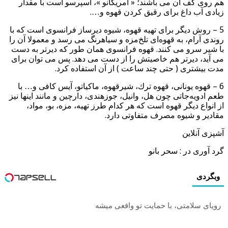
هم روی كف آن می باشند؛ « آمریكانو »، اسپرسو است با مقدار
زیادی آب داغ برای رقیق كردن قهوه و….
5 – روش دیگر برای تهیه قهوه، شیوه دیرساز فرانسوی است كه با
روندی آرام، به قهوه‌ای تلخ‌مزه و سیاهرنگ می رسد و معمولا آن را
با شیر سرو می كنند. قهوه فرانسوی همان طور كه دیرتر به دست
می آید، دیرتر هم خاصیتش را از دست می دهد. پس می توان برای
مدت بیشتری ( حتی چند ساعت ) از آن استفاده كرد.
6 – قهوه یونانی، قهوه ترك، شیرقهوه، ماكیاتو، آیس كافی و… با
طعم ادویه‌جاتی چون هل، وانیل، جوزهندی، دارچین و مانند اینها نیز
از انواع دیگر قهوه است كه هر كدام طرز تهیه، مزه، بو، مواد،
مقادیر و شیوه مصرف متفاوتی دارد.
آشپزی آنلاین
گرد آوری در : سحر بانو
وبگردی
رویای سلامتی، با حمایت تو واقعی میشه