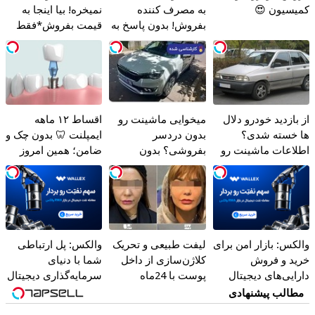
کمیسیون 😍
به مصرف کننده
نمیخره! بیا اینجا به
بفروش! بدون پاسخ به
قیمت بفروش*فقط
یک تماس
خریدار واقعی*
از بازدید خودرو دلال
میخوایی ماشینت رو
اقساط ۱۲ ماهه
ها خسته شدی؟
بدون دردسر
ایمپلنت 🦷 بدون چک و
اطلاعات ماشینت رو
بفروشی؟ بدون
ضامن؛ همین امروز
اینجا ثبت کن
کمیسیون
اقدام کن ✅
والکس: بازار امن برای
لیفت طبیعی و تحریک
والکس: پل ارتباطی
خرید و فروش
کلاژن‌سازی از داخل
شما با دنیای
دارایی‌های دیجیتال
پوست با 24ماه
سرمایه‌گذاری دیجیتال
ماندگاری ✅ جوان شو
مطالب پیشنهادی