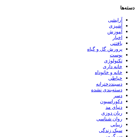
دسته‌ها
آرایشی
آشپزی
آموزش
اخبار
بافتنی
پرورش گل و گیاه
پوست
تکنولوژی
خانه داری
خانه و خانوداه
خیاطی
دسبنددخترانه
دسته‌بندی نشده
دسر
دکوراسیون
دنیای مد
ربان دوزی
روان شناسی
زیبایی
سبک زندگی
سرگرمی