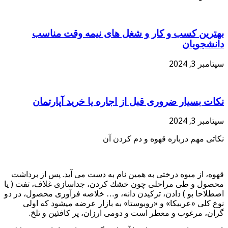
بهترین کسب و کار و شغل های نیمه وقت مناسب
دانشجویان
سپتامبر 3, 2024
نکات بسیار ضروری قبل از اجاره یا خرید آپارتمان
سپتامبر 3, 2024
نکاتی مهم درباره قهوه و دم کردن آن
قهوه، از میوه درختی به همین نام به دست می آید. پس از برداشت
محصول و طی مراحلی چون خشك كردن، جداسازی غلاف، تفت ( یا
اصطلاحا بو ) دادن، تركیدن دانه، و… خلاصه فرآوری محصول، در دو
نوع كلی «عربیكا» و «روبوستا» به بازار عرضه میشود كه اولی
گران، مرغوب و معطر است و دومی ارزان، پر كافئین و تلخ.