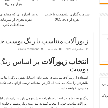
هزارتومان!!
سرمایه‌گذاری بلندمدت با خرید
به هر اندازه ای که میخوای
نقره از دیجی‌کالا
نقره بخری از سرمایه
محافظت کنی
د
زیورآلات متناسب با رنگ پوست خود
دسامبر 24, 2021
دنیای مد
Leave a comment
انتخاب زیورآلات
بر اساس رنگ
پوست
استفاده از زیورآلات مناسب در تغییر دادن استایل نقش بزرگی ایفا می 
ظاهر فرد را شیک می کنند اما اگر در استفاده درست از آنها دقت نکنید،
انین
جذابیتی نخواهند داشت.
ودک
رنگ پوست شما در انتخاب جواهرات نقش مهمی دارد بنابراین باید قبل 
زیورآلات مناسب خود را انتخاب کنید بدانید زمینه رنگ پوستتان چگونه