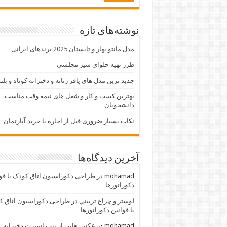
نوشته‌های تازه
مدل مانتو بهار و تابستان 2025 برندهای ایرانی
طرز تهیه حلوای شیر مجلسی
جدید ترین مدل های پافر زنانه و دخترانه کوتاه و بلن
بهترین کسب و کار و شغل های نیمه وقت مناسب
دانشجویان
نکات بسیار ضروری قبل از اجاره یا خرید آپارتمان
آخرین دیدگاه‌ها
mohamad
در
طراحی دکوراسیون اتاق کودک با قو
دکوراتورها
لوستر و چراغ تزييني
در
طراحی دکوراسیون اتاق ک
با قوانین دکوراتورها
mohamad
در
عکس هایی از تیپ اسپرت دخترانه