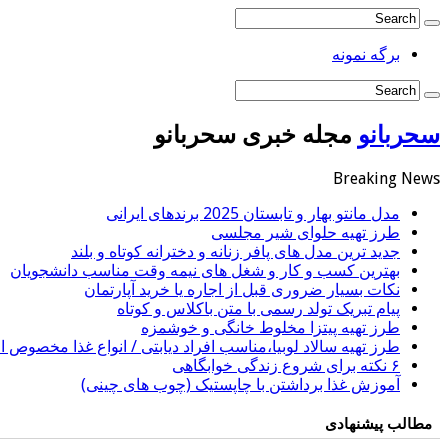
برگه نمونه
سحربانو
مجله خبری سحربانو
Breaking News
مدل مانتو بهار و تابستان 2025 برندهای ایرانی
طرز تهیه حلوای شیر مجلسی
جدید ترین مدل های پافر زنانه و دخترانه کوتاه و بلند
بهترین کسب و کار و شغل های نیمه وقت مناسب دانشجویان
نکات بسیار ضروری قبل از اجاره یا خرید آپارتمان
پیام تبریک تولد رسمی با متن باکلاس و کوتاه
طرز تهیه پیتزا مخلوط خانگی و خوشمزه
طرز تهیه سالاد لوبیا،مناسب افراد دیابتی / انواع غذا مخصوص اف
۶ نکته برای شروع زندگی خوابگاهی
آموزش غذا برداشتن با چاپستیک (چوب های چینی)
مطالب پیشنهادی