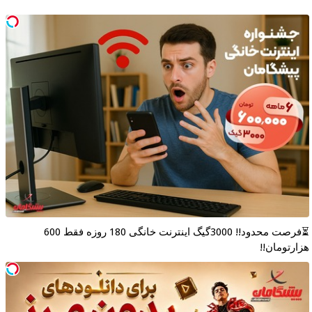
⏳فرصت محدود!! 3000گیگ اینترنت خانگی 180 روزه فقط 600
هزارتومان!!