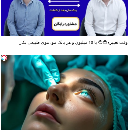
وقت تغییره😍😍 با 10 میلیون و هر بانک مو، موی طبیعی بکار