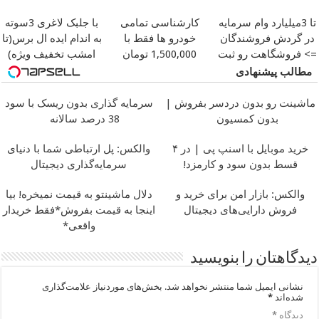
تا 3میلیارد وام سرمایه
کارشناسی تمامی
با جلبک لاغری 3سوته
در گردش فروشندگان
خودرو ها فقط با
به اندام ایده ال برس(تا
=> فروشگاهت رو ثبت
1,500,000 تومان
امشب تخفیف ویژه)
کن
مطالب پیشنهادی
ماشینت رو بدون دردسر بفروش |
سرمایه گذاری بدون ریسک با سود
بدون کمسیون
38 درصد سالانه
خرید موبایل با اسنپ پی | در ۴
والکس: پل ارتباطی شما با دنیای
قسط بدون سود و کارمزد!
سرمایه‌گذاری دیجیتال
والکس: بازار امن برای خرید و
دلال ماشینتو به قیمت نمیخره! بیا
فروش دارایی‌های دیجیتال
اینجا به قیمت بفروش*فقط خریدار
واقعی*
دیدگاهتان را بنویسید
نشانی ایمیل شما منتشر نخواهد شد.
بخش‌های موردنیاز علامت‌گذاری
شده‌اند
*
دیدگاه
*