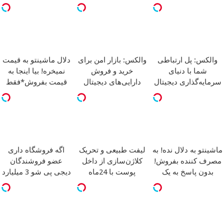
والکس: پل ارتباطی
والکس: بازار امن برای
دلال ماشینتو به قیمت
شما با دنیای
خرید و فروش
نمیخره! بیا اینجا به
سرمایه‌گذاری دیجیتال
دارایی‌های دیجیتال
قیمت بفروش*فقط
خریدار واقعی*
ماشینتو به دلال نده! به
لیفت طبیعی و تحریک
اگه فروشگاه داری
مصرف کننده بفروش!
کلاژن‌سازی از داخل
عضو فروشندگان
بدون پاسخ به یک
پوست با 24ماه
دیجی پی شو 3 میلیارد
تماس
ماندگاری
جوان شو
وام بگیر