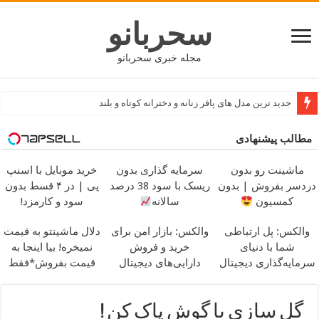
سحربانو
مجله خبری سحربانو
جدید ترین مدل های پافر زنانه و دخترانه کوتاه و بلند
مطالب پیشنهادی
ماشینت رو بدون
سرمایه گذاری بدون
خرید موبایل با اسنپ
دردسر بفروش | بدون
ریسک با سود 38 درصد
پی | در ۴ قسط بدون
کمسیون
سالانه
سود و کارمزد!
والکس: پل ارتباطی
والکس: بازار امن برای
دلال ماشینتو به قیمت
شما با دنیای
خرید و فروش
نمیخره! بیا اینجا به
سرمایه‌گذاری دیجیتال
دارایی‌های دیجیتال
قیمت بفروش*فقط
خریدار واقعی*
گل سازی با گوش پاک کن !