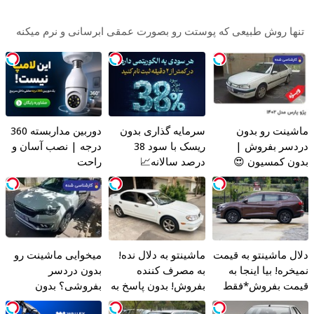
تنها روش طبیعی که پوستت رو بصورت عمقی ابرسانی و نرم میکنه
ماشینت رو بدون
سرمایه گذاری بدون
دوربین مداربسته 360
دردسر بفروش |
ریسک با سود 38
درجه | نصب آسان و
بدون کمسیون 😍
درصد سالانه📈
راحت
دلال ماشینتو به قیمت
ماشینتو به دلال نده!
میخوایی ماشینت رو
نمیخره! بیا اینجا به
به مصرف کننده
بدون دردسر
قیمت بفروش*فقط
بفروش! بدون پاسخ به
بفروشی؟ بدون
خریدار واقعی*
یک تماس
کمیسیون