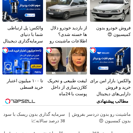
فروش خودرو بدون
از بازدید خودرو دلال
والکس: پل ارتباطی
کمیسیون 😍
ها خسته شدی؟
شما با دنیای
اطلاعات ماشینت رو
سرمایه‌گذاری دیجیتال
اینجا ثبت کن
والکس: بازار امن برای
لیفت طبیعی و تحریک
تا ۱۰۰ میلیون اعتبار
خرید و فروش
کلاژن‌سازی از داخل
خرید قسطی
دارایی‌های دیجیتال
پوست با 24ماه
ماندگاری ✅ جوان شو
مطالب پیشنهادی
ماشینت رو بدون دردسر بفروش |
سرمایه گذاری بدون ریسک با سود
بدون کمسیون 😍
38 درصد سالانه📈