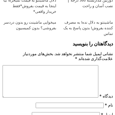
دوربین مداربسته 360 درجه |
دلال ماشینتو به قیمت نمیخره! بیا
نصب آسان و راحت
اینجا به قیمت بفروش*فقط
خریدار واقعی*
ماشینتو به دلال نده! به مصرف
میخوایی ماشینت رو بدون دردسر
کننده بفروش! بدون پاسخ به یک
بفروشی؟ بدون کمیسیون
تماس
دیدگاهتان را بنویسید
نشانی ایمیل شما منتشر نخواهد شد.
بخش‌های موردنیاز
علامت‌گذاری شده‌اند
*
دیدگاه
*
نام
*
ایمیل
*