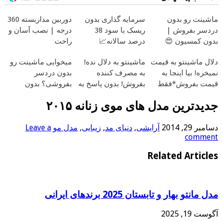
ماشینت رو بدون
سرمایه گذاری بدون
دوربین مداربسته 360
دردسر بفروش |
ریسک با سود 38
درجه | نصب آسان و
بدون کمسیون 😍
درصد سالانه📈
راحت
دلال ماشینتو به قیمت
ماشینتو به دلال نده!
میخوایی ماشینت رو
نمیخره! بیا اینجا به
به مصرف کننده
بدون دردسر
قیمت بفروش*فقط
بفروش! بدون پاسخ به
بفروشی؟ بدون
خریدار واقعی*
یک تماس
کمیسیون
جدیدترین مدل های موی زنانه ۲۰۱۵
دسامبر 29, 2014
آرایشی
,
دنیای مد
,
زیبایی
,
مدل مو
Leave a
comment
Related Articles
مدل مانتو بهار و تابستان 2025 برندهای ایرانی
آگوست 19, 2025