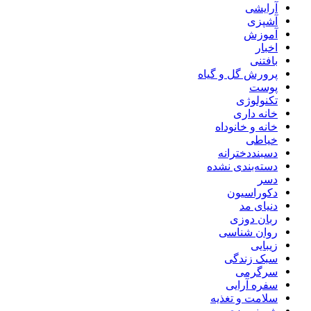
آرایشی
آشپزی
آموزش
اخبار
بافتنی
پرورش گل و گیاه
پوست
تکنولوژی
خانه داری
خانه و خانوداه
خیاطی
دسبنددخترانه
دسته‌بندی نشده
دسر
دکوراسیون
دنیای مد
ربان دوزی
روان شناسی
زیبایی
سبک زندگی
سرگرمی
سفره آرایی
سلامت و تغذیه