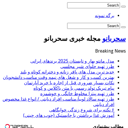
برگه نمونه
سحربانو
مجله خبری سحربانو
Breaking News
مدل مانتو بهار و تابستان 2025 برندهای ایرانی
طرز تهیه حلوای شیر مجلسی
جدید ترین مدل های پافر زنانه و دخترانه کوتاه و بلند
بهترین کسب و کار و شغل های نیمه وقت مناسب دانشجویان
نکات بسیار ضروری قبل از اجاره یا خرید آپارتمان
پیام تبریک تولد رسمی با متن باکلاس و کوتاه
طرز تهیه پیتزا مخلوط خانگی و خوشمزه
طرز تهیه سالاد لوبیا،مناسب افراد دیابتی / انواع غذا مخصوص
افراد دیابتی
۶ نکته برای شروع زندگی خوابگاهی
آموزش غذا برداشتن با چاپستیک (چوب های چینی)
مطالب پیشنهادی