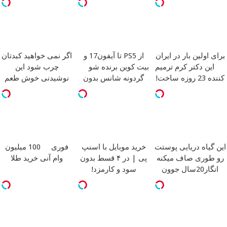
برای اولین بار در ایران
از PS5 تا آیفون17 و
اگر نمی خواهید کبدتان
این دکتر کرم ترمیم
بیت کوین برنده شو
چرب شود این
کننده 23 روزه ساخت!
گردونه شانس بدون
نوشیدنی خوش طعم
پوچ
را بنوشید
این گیاه دریایی پوستت
خرید موبایل با اسنپ
فوری
100 میلیون
رو طوری صاف میکنه
پی | در ۴ قسط بدون
وام آنی خرید طلا
انگار20سال جوون
سود و کارمزد!
شدی
لینک خرید