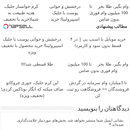
وام بگیر، طلا بخر
تا
درخشش و جوانی
کرم جوانساز جلبک،
100 میلیون وام فوری
پوست با جلبک
هدیه طبیعت به
بدون ضامن
اسپیرولینا! خرید
شما(خرید با تخفیف
محصول با تخفیف ویژه
ویژه)
مطالب پیشنهادی
خرید موبایل با اسنپ پی | در ۴
درخشش و جوانی پوست با جلبک
قسط بدون سود و کارمزد!
اسپیرولینا! خرید محصول با تخفیف
ویژه
وام بگیر، طلا بخر
تا 100 میلیون
طلا قسطی شد!!!!
وام فوری بدون ضامن
تا 3میلیارد وام سرمایه در گردش
این کرم جلبک، جوری چروکاتو
فروشندگان => فروشگاهت رو ثبت
صاف میکنه که انگار بوتاکس کردی!
کن
(تخفیف ویژه)
دیدگاهتان را بنویسید
نشانی ایمیل شما منتشر نخواهد شد.
بخش‌های موردنیاز علامت‌گذاری
شده‌اند
*