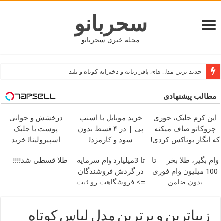
سحربانو
مجله خبری سحربانو
جدید ترین مدل های پافر زنانه و دخترانه کوتاه و بلند
مطالب پیشنهادی
این کرم جلبک، جوری
خرید موبایل با اسنپ
درخشش و جوانی
چروکاتو صاف میکنه
پی | در ۴ قسط بدون
پوست با جلبک
که انگار بوتاکس کردی!
سود و کارمزد!
اسپیرولینا! خرید
(تخفیف ویژه)
محصول با تخفیف ویژه
وام بگیر، طلا بخر
تا
تا 3میلیارد وام سرمایه
طلا قسطی شد!!!!
100 میلیون وام فوری
در گردش فروشندگان
بدون ضامن
=> فروشگاهت رو ثبت
کن
زیباترین و برترین مدل لباس کوتاه