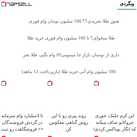
وبگردی
هنوز طلا نخریدی؟؟ 100 میلیون تومان وام فوری
طلا میخوای؟ تا 100 میلیون وام فوری خرید طلا
داری از نوسان بازار جا میمونی!!!! وام بگیر، طلا بخر
100 میلیون وام آنی خرید طلا (بازپرداخت 12 ماهه)
این کرم جلبک، جوری
روند پیری رو با این
تا 3میلیارد وام سرمایه
چروکاتو صاف میکنه
روش گیاهی معکوس
در گردش فروشندگان
که انگار بوتاکس کردی!
کن
=> فروشگاهت رو ثبت
(تخفیف ویژه)
کن