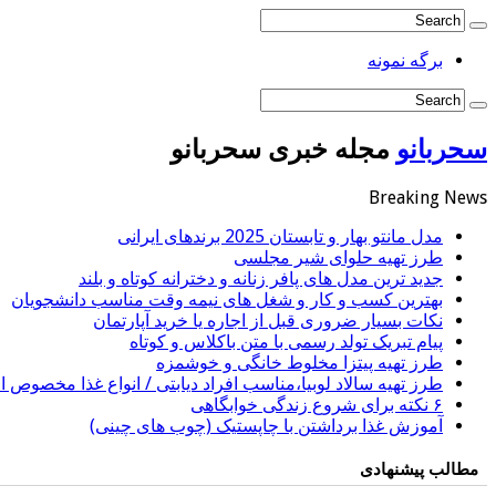
برگه نمونه
سحربانو
مجله خبری سحربانو
Breaking News
مدل مانتو بهار و تابستان 2025 برندهای ایرانی
طرز تهیه حلوای شیر مجلسی
جدید ترین مدل های پافر زنانه و دخترانه کوتاه و بلند
بهترین کسب و کار و شغل های نیمه وقت مناسب دانشجویان
نکات بسیار ضروری قبل از اجاره یا خرید آپارتمان
پیام تبریک تولد رسمی با متن باکلاس و کوتاه
طرز تهیه پیتزا مخلوط خانگی و خوشمزه
طرز تهیه سالاد لوبیا،مناسب افراد دیابتی / انواع غذا مخصوص اف
۶ نکته برای شروع زندگی خوابگاهی
آموزش غذا برداشتن با چاپستیک (چوب های چینی)
مطالب پیشنهادی