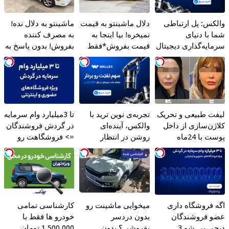
والکس: پل ارتباطی
دلال ماشینتو به قیمت
ماشینتو به دلال نده!
شما با دنیای
نمیخره! بیا اینجا به
به مصرف کننده
سرمایه‌گذاری دیجیتال
قیمت بفروش*فقط
بفروش! بدون پاسخ به
خریدار واقعی*
یک تماس
لیفت طبیعی و تحریک
تجربه‌ی نوین ترید با
تا 3میلیارد وام سرمایه
کلاژن‌سازی از داخل
والکس، آینده‌ای
در گردش فروشندگان
پوست با 24ماه
روشن در انتظار
=> فروشگاهت رو
ماندگاری ✅ جوان شو
شماست
ثبت کن
اگه فروشگاه داری
میخوایی ماشینت رو
کارشناسی تمامی
عضو فروشندگان
بدون دردسر
خودرو ها فقط با
دیجی پی شو 3
بفروشی؟ بدون
1,500,000 تومان