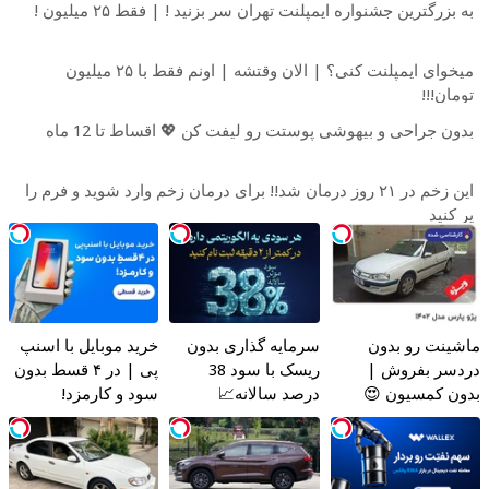
به بزرگترین جشنواره ایمپلنت تهران سر بزنید ! | فقط ۲۵ میلیون !
میخوای ایمپلنت کنی؟ | الان وقتشه | اونم فقط با ۲۵ میلیون
تومان!!!
بدون جراحی و بیهوشی پوستت رو لیفت کن 💖 اقساط تا 12 ماه
این زخم در ۲۱ روز درمان شد!! برای درمان زخم وارد شوید و فرم را
پر کنید
ماشینت رو بدون
سرمایه گذاری بدون
خرید موبایل با اسنپ
دردسر بفروش |
ریسک با سود 38
پی | در ۴ قسط بدون
بدون کمسیون 😍
درصد سالانه📈
سود و کارمزد!