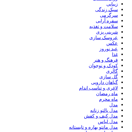
زیبایی
سبک زندگی
سرگرمی
سفره آرایی
سلامت و تغذیه
شرینی پزی
عروسک سازی
عکس
عید نوروز
غذا
فرهنگ و هنر
کودک و نوجوان
گالری
گل سازی
گیاهان دارویی
لاغری و تناسب اندام
ماه رمضان
ماه محرم
مدل
مدل پالتو زنانه
مدل کیف و کفش
مدل لباس
مدل مانتو بهاره و تابستانه