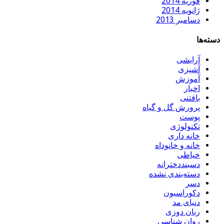
فوریه 2014
ژانویه 2014
دسامبر 2013
دسته‌ها
آرایشی
آشپزی
آموزش
اخبار
بافتنی
پرورش گل و گیاه
پوست
تکنولوژی
خانه داری
خانه و خانوداه
خیاطی
دسبنددخترانه
دسته‌بندی نشده
دسر
دکوراسیون
دنیای مد
ربان دوزی
روان شناسی