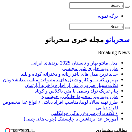
برگه نمونه
سحربانو
مجله خبری سحربانو
Breaking News
مدل مانتو بهار و تابستان 2025 برندهای ایرانی
طرز تهیه حلوای شیر مجلسی
جدید ترین مدل های پافر زنانه و دخترانه کوتاه و بلند
بهترین کسب و کار و شغل های نیمه وقت مناسب دانشجویان
نکات بسیار ضروری قبل از اجاره یا خرید آپارتمان
پیام تبریک تولد رسمی با متن باکلاس و کوتاه
طرز تهیه پیتزا مخلوط خانگی و خوشمزه
طرز تهیه سالاد لوبیا،مناسب افراد دیابتی / انواع غذا مخصوص
افراد دیابتی
۶ نکته برای شروع زندگی خوابگاهی
آموزش غذا برداشتن با چاپستیک (چوب های چینی)
مطالب پیشنهادی