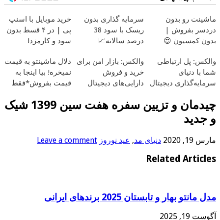
ماشینت رو بدون
سرمایه گذاری بدون
خرید موبایل با اسنپ
دردسر بفروش |
ریسک با سود 38
پی | در ۴ قسط بدون
بدون کمسیون 😍
درصد سالانه📈
سود و کارمزد!
والکس: پل ارتباطی
والکس: بازار امن برای
دلال ماشینتو به قیمت
شما با دنیای
خرید و فروش
نمیخره! بیا اینجا به
سرمایه‌گذاری دیجیتال
دارایی‌های دیجیتال
قیمت بفروش*فقط
خریدار واقعی*
چیدمان و تزیین سفره هفت سین 1399 شیک
و جدید
مارس 19, 2020
دنیای مد
,
عید نوروز
Leave a comment
Related Articles
مدل مانتو بهار و تابستان 2025 برندهای ایرانی
آگوست 19, 2025