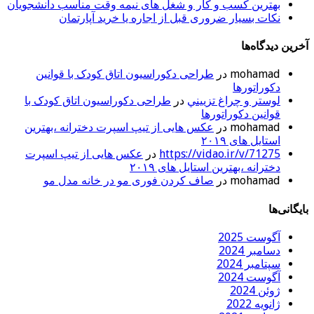
بهترین کسب و کار و شغل های نیمه وقت مناسب دانشجویان
نکات بسیار ضروری قبل از اجاره یا خرید آپارتمان
آخرین دیدگاه‌ها
mohamad
در
طراحی دکوراسیون اتاق کودک با قوانین
دکوراتورها
لوستر و چراغ تزييني
در
طراحی دکوراسیون اتاق کودک با
قوانین دکوراتورها
mohamad
در
عکس هایی از تیپ اسپرت دخترانه ،بهترین
استایل های ۲۰۱۹
https://vidao.ir/v/71275
در
عکس هایی از تیپ اسپرت
دخترانه ،بهترین استایل های ۲۰۱۹
mohamad
در
صاف کردن فوری مو در خانه مدل مو
بایگانی‌ها
آگوست 2025
دسامبر 2024
سپتامبر 2024
آگوست 2024
ژوئن 2024
ژانویه 2022