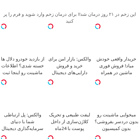
این زخم در ۲۱ روز درمان شد!! برای درمان زخم وارد شوید و فرم را پر
کنید
خریدار واقعی خودش
والکس: بازار امن برای
از بازدید خودرو دلال ها
میاد! فروش فوری
خرید و فروش
خسته شدی؟ اطلاعات
ماشین در همراه
دارایی‌های دیجیتال
ماشینت رو اینجا ثبت
مکانیک
کن
میخوایی ماشینت رو
لیفت طبیعی و تحریک
والکس: پل ارتباطی
بدون دردسر بفروشی؟
کلاژن‌سازی از داخل
شما با دنیای
بدون کمیسیون
پوست با 24ماه
سرمایه‌گذاری دیجیتال
ماندگاری
جوان شو