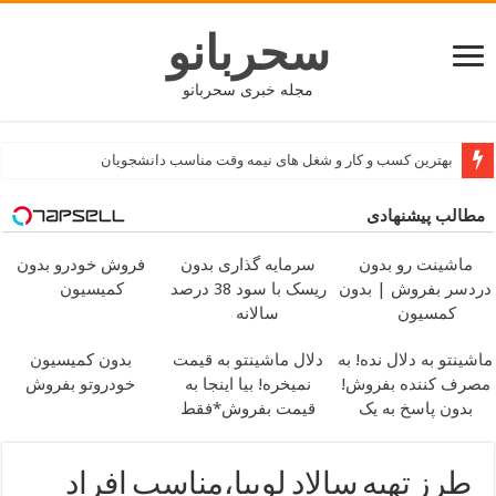
سحربانو
مجله خبری سحربانو
بهترین کسب و کار و شغل های نیمه وقت مناسب دانشجویان
مطالب پیشنهادی
ماشینت رو بدون
سرمایه گذاری بدون
فروش خودرو بدون
دردسر بفروش | بدون
ریسک با سود 38 درصد
کمیسیون
کمسیون
سالانه
ماشینتو به دلال نده! به
دلال ماشینتو به قیمت
بدون کمیسیون
مصرف کننده بفروش!
نمیخره! بیا اینجا به
خودروتو بفروش
بدون پاسخ به یک
قیمت بفروش*فقط
تماس
خریدار واقعی*
طرز تهیه سالاد لوبیا،مناسب افراد