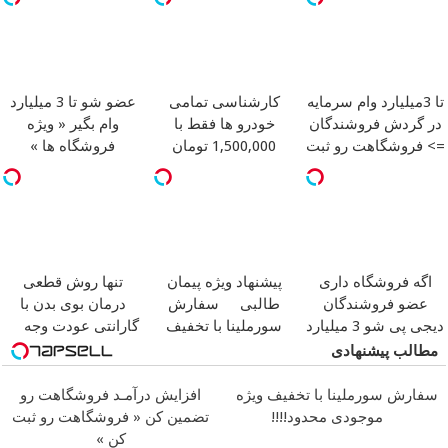
تا 3میلیارد وام سرمایه
کارشناسی تمامی
عضو شو تا 3 میلیارد
در گردش فروشندگان
خودرو ها فقط با
وام بگیر « ویژه
=> فروشگاهت رو ثبت
1,500,000 تومان
فروشگاه ها »
کن
اگه فروشگاه داری
پیشنهاد ویژه پیمان
تنها روش قطعی
عضو فروشندگان
طالبی
سفارش
درمان بوی بدن با
دیجی پی شو 3 میلیارد
سورملینا با تخفیف
گارانتی عودت وجه
وام بگیر
ویژه
همین الان ببین
مطالب پیشنهادی
سفارش سورملینا با تخفیف ویژه
افزایش درآمـد فروشگاهت رو
موجودی محدود!!!!
تضمین کن « فروشگاهت رو ثبت
کن »