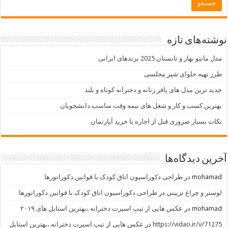
نوشته‌های تازه
مدل مانتو بهار و تابستان 2025 برندهای ایرانی
طرز تهیه حلوای شیر مجلسی
جدید ترین مدل های پافر زنانه و دخترانه کوتاه و بلند
بهترین کسب و کار و شغل های نیمه وقت مناسب دانشجویان
نکات بسیار ضروری قبل از اجاره یا خرید آپارتمان
آخرین دیدگاه‌ها
mohamad
در
طراحی دکوراسیون اتاق کودک با قوانین دکوراتورها
لوستر و چراغ تزييني
در
طراحی دکوراسیون اتاق کودک با قوانین دکوراتورها
mohamad
در
عکس هایی از تیپ اسپرت دخترانه ،بهترین استایل های ۲۰۱۹
https://vidao.ir/v/71275
در
عکس هایی از تیپ اسپرت دخترانه ،بهترین استایل