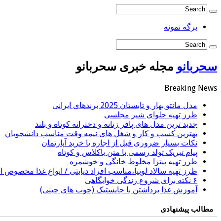
برگه نمونه
سحربانو
مجله خبری سحربانو
Breaking News
مدل مانتو بهار و تابستان 2025 برندهای ایرانی
طرز تهیه حلوای شیر مجلسی
جدید ترین مدل های پافر زنانه و دخترانه کوتاه و بلند
بهترین کسب و کار و شغل های نیمه وقت مناسب دانشجویان
نکات بسیار ضروری قبل از اجاره یا خرید آپارتمان
پیام تبریک تولد رسمی با متن باکلاس و کوتاه
طرز تهیه پیتزا مخلوط خانگی و خوشمزه
طرز تهیه سالاد لوبیا،مناسب افراد دیابتی / انواع غذا مخصوص اف
۶ نکته برای شروع زندگی خوابگاهی
آموزش غذا برداشتن با چاپستیک (چوب های چینی)
مطالب پیشنهادی