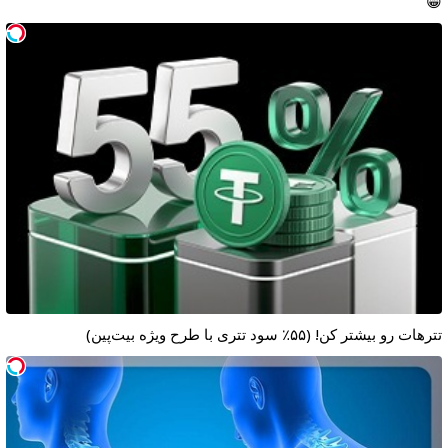
😁
تترهات رو بیشتر کن! (۵۵٪ سود تتری با طرح ویژه بیت‌پین)