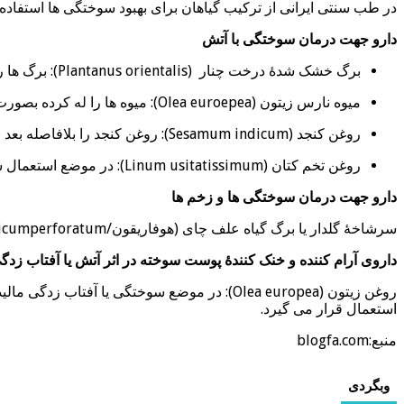
در طب سنتی ایرانی از ترکیب گیاهان برای بهبود سوختگی ها استفاده
دارو جهت درمان سوختگی با آتش
برگ خشک شدۀ درخت چنار (Plantanus orientalis): برگ ها را سائیده و روی موضع بپاشید. این دارو بطور کلی جهت خشک كردن زخم ها مورد استفاده قرار می گیرد.
میوه نارس زیتون (Olea euroepea): میوه ها را له كرده بصورت ضماد در موضع استعمال کنید.
روغن کنجد (Sesamum indicum): روغن کنجد را بلافاصله بعد از سوختگی به محل سوختگی بمالید.
روغن تخم کتان (Linum usitatissimum): در موضع استعمال شود.
دارو جهت درمان سوختگی ها و زخم ها
سرشاخۀ گلدار یا برگ گیاه علف چای (هوفاریقون/Hypericumperforatum): بصورت پماد در موضع استعمال شود.
داروی آرام کننده و خنک کنندۀ پوست سوخته در اثر آتش یا آفتاب زدگ
روغن زیتون (Olea europea): در موضع سوختگی
استعمال قرار می گیرد.
منبع:blogfa.com
وبگردی