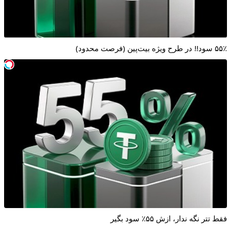
۵۵٪ سود!! در طرح ویژه بیت‌پین (فرصت محدود)
فقط تتر نگه ندار، ازش ۵۵٪ سود بگیر