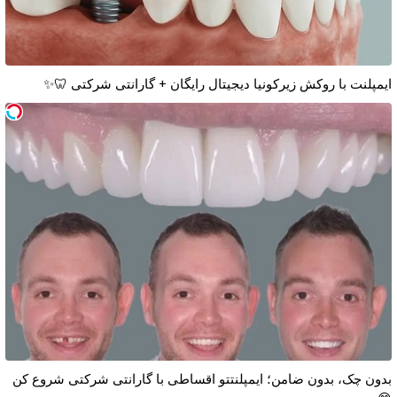
ایمپلنت با روکش زیرکونیا دیجیتال رایگان + گارانتی شرکتی 🦷✨
بدون چک، بدون ضامن؛ ایمپلنتتو اقساطی با گارانتی شرکتی شروع کن