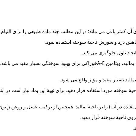
آن کمتر باقی می ماند؛ در این مطلب چند ماده طبیعی را برای التیا
اهش درد و سوزش ناحیۀ سوخته استفاده نمود.
 ایجاد تاول جلوگیری می کند.
می توانید قدری روغن ویتامین Eرا به صورت موضعی بر ناحیۀ سوخته بمالید، ویتامین -E
الید بسیار مفید و مؤثر واقع می شود.
وخته مورد استفاده قرار دهید. برای تهیۀ این پماد نیاز است در ابتدا 
در آب) را بر ناحیه بمالید، همچنین از ترکیب عسل و روغن زیتون نی
وی ناحیۀ سوخته قرار دهید.
.