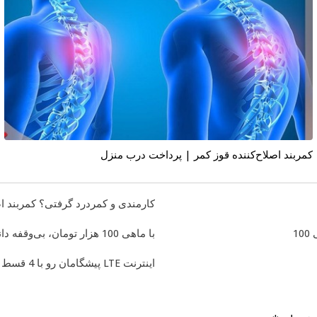
کمربند اصلاح‌کننده قوز کمر | پرداخت درب منزل
گرفتی؟ کمربند اصلاح‌کننده قوز کمر
با ماهی 100 هزار تومان، بی‌وقفه دانلود کن!!

اینترنت LTE پیشگامان رو با 4 قسط از اسنپ پی + ترب پی بخر 😍