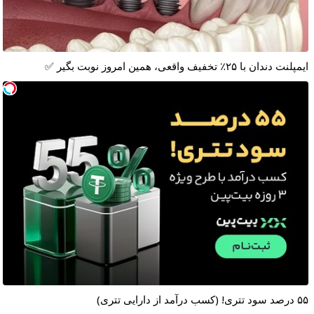
ایمپلنت دندان با ۲۵٪ تخفیف واقعی، همین امروز نوبت بگیر ✅
۵۵ درصد سود تتری! (کسب درآمد از دارایی تتری)