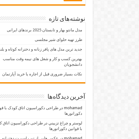
نوشته‌های تازه
مدل مانتو بهار و تابستان 2025 برندهای ایرانی
طرز تهیه حلوای شیر مجلسی
جدید ترین مدل های پافر زنانه و دخترانه کوتاه و بلن
بهترین کسب و کار و شغل های نیمه وقت مناسب
دانشجویان
نکات بسیار ضروری قبل از اجاره یا خرید آپارتمان
آخرین دیدگاه‌ها
mohamad
در
طراحی دکوراسیون اتاق کودک با قو
دکوراتورها
لوستر و چراغ تزييني
در
طراحی دکوراسیون اتاق ک
با قوانین دکوراتورها
mohamad
در
عکس هایی از تیپ اسپرت دخترانه