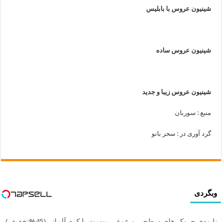
شینیون عروس با بابلیس
شینیون عروس ساده
شینیون عروس زیبا و جدید
منبع : سوربان
گرد آوری در : سحر بانو
وبگردی
نابودی چروک های سطحی و عمقی پوست با کرم آلمانی(45%تخفیف)