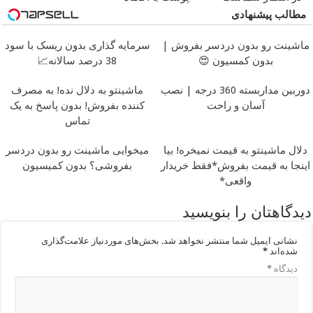
ماندگاری ✅ جوان شو
مطالب پیشنهادی
ماشینت رو بدون دردسر بفروش |
سرمایه گذاری بدون ریسک با سود
بدون کمسیون 😍
38 درصد سالانه📈
دوربین مداربسته 360 درجه | نصب
ماشینتو به دلال نده! به مصرف
آسان و راحت
کننده بفروش! بدون پاسخ به یک
تماس
دلال ماشینتو به قیمت نمیخره! بیا
میخوایی ماشینت رو بدون دردسر
اینجا به قیمت بفروش*فقط خریدار
بفروشی؟ بدون کمیسیون
واقعی*
دیدگاهتان را بنویسید
نشانی ایمیل شما منتشر نخواهد شد.
بخش‌های موردنیاز علامت‌گذاری
شده‌اند
*
دیدگاه
*