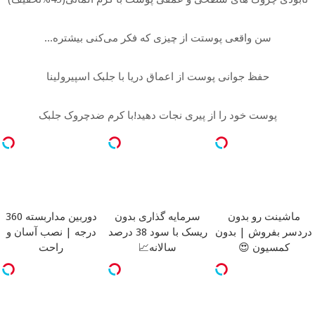
سن واقعی پوستت از چیزی که فکر می‌کنی بیشتره...
حفظ جوانی پوست از اعماق دریا با جلبک اسپیرولینا
پوست خود را از پیری نجات دهید!با کرم ضدچروک جلبک
ماشینت رو بدون
سرمایه گذاری بدون
دوربین مداربسته 360
دردسر بفروش | بدون
ریسک با سود 38 درصد
درجه | نصب آسان و
کمسیون 😍
سالانه📈
راحت