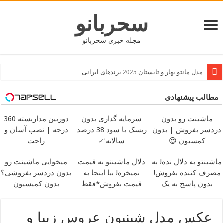
سحربانو
مجله خبری سحربانو
مدل مانتو بهار و تابستان 2025 برندهای ایرانی
طرز تهیه حلوای شیر مجلسی
مطالب پیشنهادی
جدید ترین مدل های پافر زنانه و دخترانه کوتاه و بلند
ماشینت رو بدون
سرمایه گذاری بدون
دوربین مداربسته 360
بهترین کسب و کار و شغل های نیمه وقت مناسب دانشجویان
دردسر بفروش | بدون
ریسک با سود 38 درصد
درجه | نصب آسان و
نکات بسیار ضروری قبل از اجاره یا خرید آپارتمان
کمسیون 😍
سالانه📈
راحت
پیام تبریک تولد رسمی با متن باکلاس و کوتاه
ماشینتو به دلال نده! به
دلال ماشینتو به قیمت
میخوایی ماشینت رو
طرز تهیه پیتزا مخلوط خانگی و خوشمزه
مصرف کننده بفروش!
نمیخره! بیا اینجا به
بدون دردسر بفروشی؟
بدون پاسخ به یک
قیمت بفروش*فقط
بدون کمیسیون
طرز تهیه سالاد لوبیا،مناسب افراد دیابتی / انواع غذا مخصوص افراد دیابتی
تماس
خریدار واقعی*
۶ نکته برای شروع زندگی خوابگاهی
عکس مدل شینیون عروس زیبا و
آموزش غذا برداشتن با چاپستیک (چوب های چینی)