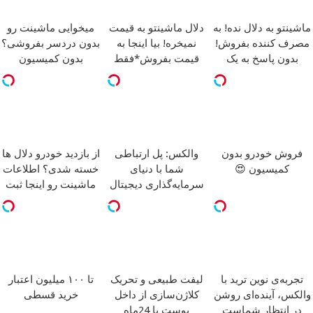
ماشینتو به دلال نده! به
دلال ماشینتو به قیمت
میخوایی ماشینت رو
مصرف کننده بفروش!
نمیخره! بیا اینجا به
بدون دردسر بفروشی؟
بدون پاسخ به یک
قیمت بفروش*فقط
بدون کمیسیون
تماس
خریدار واقعی*
فروش خودرو بدون
والکس: پل ارتباطی
از بازدید خودرو دلال ها
کمیسیون 😍
شما با دنیای
خسته شدی؟ اطلاعات
سرمایه‌گذاری دیجیتال
ماشینت رو اینجا ثبت
کن
تجربه‌ی نوین ترید با
لیفت طبیعی و تحریک
تا ۱۰۰ میلیون اعتبار
والکس، آینده‌ای روشن
کلاژن‌سازی از داخل
خرید قسطی
در انتظار شماست
پوست با 24ماه