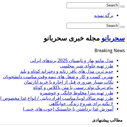
برگه نمونه
سحربانو
مجله خبری سحربانو
Breaking News
مدل مانتو بهار و تابستان 2025 برندهای ایرانی
طرز تهیه حلوای شیر مجلسی
جدید ترین مدل های پافر زنانه و دخترانه کوتاه و بلند
بهترین کسب و کار و شغل های نیمه وقت مناسب دانشجویان
نکات بسیار ضروری قبل از اجاره یا خرید آپارتمان
پیام تبریک تولد رسمی با متن باکلاس و کوتاه
طرز تهیه پیتزا مخلوط خانگی و خوشمزه
طرز تهیه سالاد لوبیا،مناسب افراد دیابتی / انواع غذا مخصوص اف
۶ نکته برای شروع زندگی خوابگاهی
آموزش غذا برداشتن با چاپستیک (چوب های چینی)
مطالب پیشنهادی