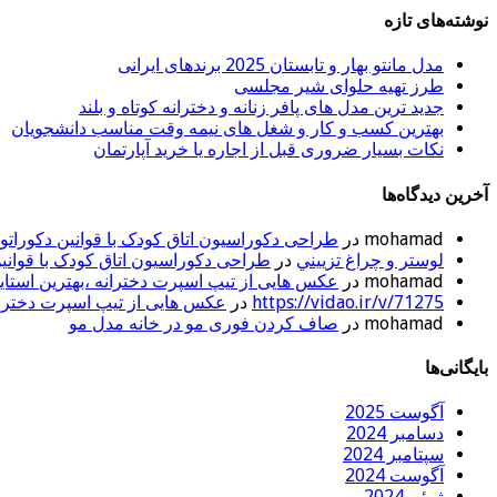
نوشته‌های تازه
مدل مانتو بهار و تابستان 2025 برندهای ایرانی
طرز تهیه حلوای شیر مجلسی
جدید ترین مدل های پافر زنانه و دخترانه کوتاه و بلند
بهترین کسب و کار و شغل های نیمه وقت مناسب دانشجویان
نکات بسیار ضروری قبل از اجاره یا خرید آپارتمان
آخرین دیدگاه‌ها
mohamad
در
طراحی دکوراسیون اتاق کودک با قوانین دکوراتور
لوستر و چراغ تزييني
در
طراحی دکوراسیون اتاق کودک با قوانین
mohamad
در
عکس هایی از تیپ اسپرت دخترانه ،بهترین استایل ها
https://vidao.ir/v/71275
در
عکس هایی از تیپ اسپرت دخترانه ،
mohamad
در
صاف کردن فوری مو در خانه مدل مو
بایگانی‌ها
آگوست 2025
دسامبر 2024
سپتامبر 2024
آگوست 2024
ژوئن 2024