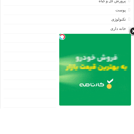
پرورش گل و گیاه
پوست
تکنولوژی
خانه داری
خانه و خانوداه
خیاطی
دسبنددخترانه
دسته‌بندی نشده
دسر
دکوراسیون
دنیای مد
ربان دوزی
روان شناسی
زیبایی
سبک زندگی