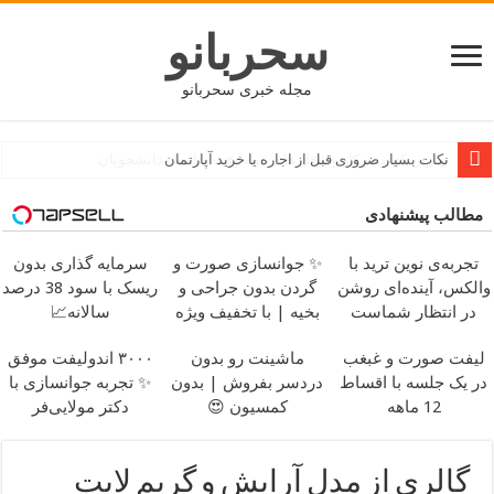
سحربانو
مجله خبری سحربانو
نکات بسیار ضروری قبل از اجاره یا خرید آپارتمان
مطالب پیشنهادی
تجربه‌ی نوین ترید با
✨ جوانسازی صورت و
سرمایه گذاری بدون
والکس، آینده‌ای روشن
گردن بدون جراحی و
ریسک با سود 38 درصد
در انتظار شماست
بخیه | با تخفیف ویژه
سالانه📈
لیفت صورت و غبغب
ماشینت رو بدون
۳۰۰۰ اندولیفت موفق
در یک جلسه با اقساط
دردسر بفروش | بدون
✨ تجربه جوانسازی با
12 ماهه
کمسیون 😍
دکتر مولایی‌فر
گالری از مدل آرایش و گریم لایت