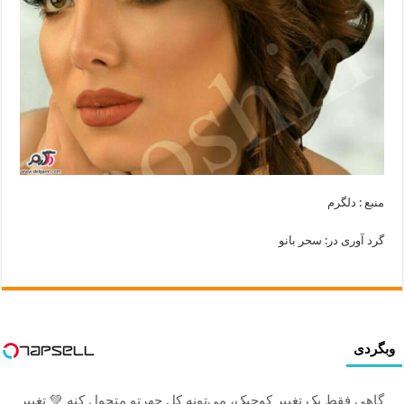
منبع : دلگرم
گرد آوری در: سحر بانو
وبگردی
گاهی فقط یک تغییر کوچیک، می‌تونه کل چهرتو متحول کنه 💚 تغییر