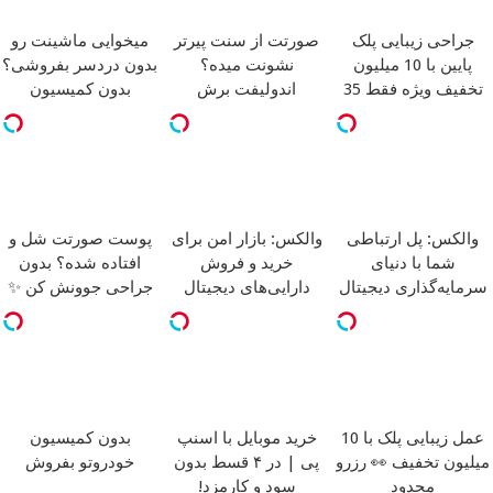
جراحی زیبایی پلک
صورتت از سنت پیرتر
میخوایی ماشینت رو
پایین با 10 میلیون
نشونت میده؟
بدون دردسر بفروشی؟
تخفیف ویژه فقط 35
اندولیفت برش
بدون کمیسیون
✨
می‌گردونه 🔰
والکس: پل ارتباطی
والکس: بازار امن برای
پوست صورتت شل و
شما با دنیای
خرید و فروش
افتاده شده؟ بدون
سرمایه‌گذاری دیجیتال
دارایی‌های دیجیتال
جراحی جوونش کن ✨
عمل زیبایی پلک با 10
خرید موبایل با اسنپ
بدون کمیسیون
میلیون تخفیف 👀 رزرو
پی | در ۴ قسط بدون
خودروتو بفروش
محدود
سود و کارمزد!