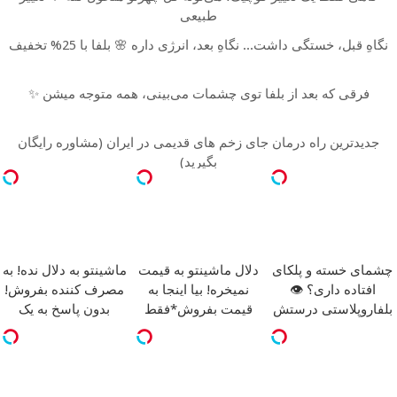
طبیعی
نگاهِ قبل، خستگی داشت... نگاهِ بعد، انرژی داره 🌸 بلفا با 25% تخفیف
فرقی که بعد از بلفا توی چشمات می‌بینی، همه متوجه میشن ✨
جدیدترین راه درمان جای زخم های قدیمی در ایران (مشاوره رایگان
بگیرید)
چشمای خسته و پلکای
دلال ماشینتو به قیمت
ماشینتو به دلال نده! به
افتاده داری؟ 👁
نمیخره! بیا اینجا به
مصرف کننده بفروش!
بلفاروپلاستی درستش
قیمت بفروش*فقط
بدون پاسخ به یک
می‌کنه
خریدار واقعی*
تماس