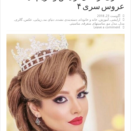
عروس سری ۴
آگوست 23, 2018
آرایشی
,
آموزش
,
خانه و خانوداه
,
دسته‌بندی نشده
,
دنیای مد
,
زیبایی
,
عکس
,
گالری
,
مدل
,
مدل مو
,
مناسبتهای متفرقه
,
مناسبتی
Leave a comment