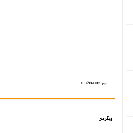
منبع:.clip2ni.com
وبگردی