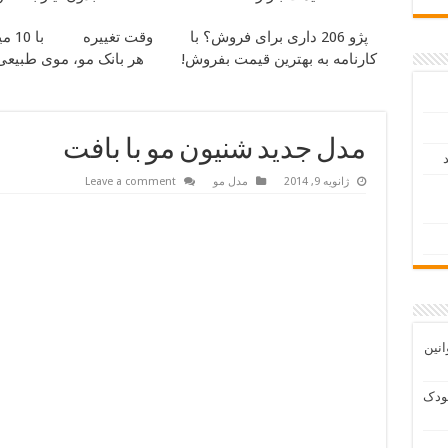
پژو 206 داری برای فروش؟ با
وقت تغییره
با 0
کارنامه به بهترین قیمت بفروش!
هر بانک مو، موی طبیعی 
مدل جدید شنیون مو با بافت
د
ژانویه 9, 2014
مدل مو
Leave a comment
انین
ودک