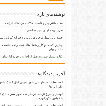
نوشته‌های تازه
مدل مانتو بهار و تابستان 2025 برندهای ایرانی
طرز تهیه حلوای شیر مجلسی
جدید ترین مدل های پافر زنانه و دخترانه کوتاه و بلن
بهترین کسب و کار و شغل های نیمه وقت مناسب
دانشجویان
نکات بسیار ضروری قبل از اجاره یا خرید آپارتمان
آخرین دیدگاه‌ها
mohamad
در
طراحی دکوراسیون اتاق کودک با قو
دکوراتورها
لوستر و چراغ تزييني
در
طراحی دکوراسیون اتاق ک
با قوانین دکوراتورها
mohamad
در
عکس هایی از تیپ اسپرت دخترانه