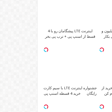
1 میلیون و
اینترنت LTE پیشگامان رو با 4
بکار
قسط از اسنپ پی + ترب پی بخر
ن خرید از
جشنواره اینترنت LTE با سیم کارت
م کن
رایگان
خرید 4 قسطه اسنپ پی