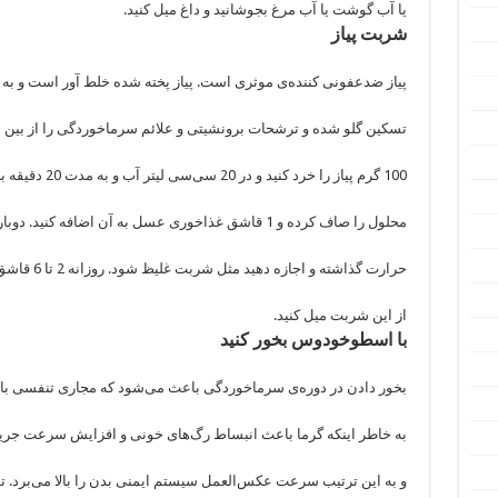
یا آب گوشت یا آب مرغ بجوشانید و داغ میل کنید.
شربت پیاز
پیاز ضدعفونی کننده‌ی موثری است. پیاز پخته شده خلط آور است و به 
تسکین گلو شده و ترشحات برونشیتی و علائم سرماخوردگی را از بین م
100 گرم پیاز را خرد کنید و در 20 سی‌سی لیتر آب و به مدت 20 دقیقه بجوشانید.
محلول را صاف کرده و 1 قاشق غذاخوری عسل به آن اضافه کنید. دوباره محلول را روی
حرارت گذاشته و اجازه دهید مثل شربت غلیظ شود. روزانه 2 تا 6 قاشق چای‌خوری
از این شربت میل کنید.
با اسطوخودوس بخور کنید
بخور دادن در دوره‌ی سرماخوردگی باعث می‌شود که مجاری تنفسی باز
به خاطر اینکه گرما باعث انبساط رگ‌های خونی و افزایش سرعت جر
و به این ترتیب سرعت عکس‌العمل سیستم ایمنی بدن را بالا می‌برد. ت