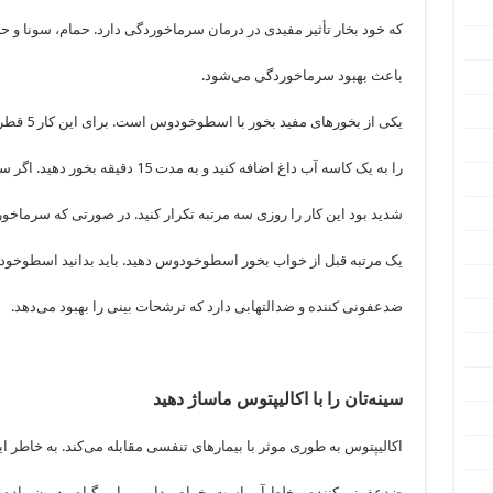
که خود بخار تأثیر مفیدی در درمان سرماخوردگی دارد. حمام، سونا و
باعث بهبود سرماخوردگی می‌شود.
یکی از بخورهای مفید بخور با اسطوخودوس است. برای این کار 5 قطره روغن اسطوخودوس
را به یک کاسه آب داغ اضافه کنید و به مدت 15 دقیقه بخور دهید. اگر سرماخوردگی‌تان
شدید بود این کار را روزی سه مرتبه تکرار کنید. در صورتی که سرماخو
یک مرتبه قبل از خواب بخور اسطوخودوس دهید. باید بدانید اسطوخ
ضدعفونی کننده و ضدالتهابی دارد که ترشحات بینی را بهبود می‌دهد.
سینه‌تان را با اکالیپتوس ماساژ دهید
اکالیپتوس به طوری موثر با بیمارهای تنفسی مقابله می‌کند. به خاطر این
ضدعفونی کننده و خلط آور است. خواص دارویی این گیاه مدیون ماده ایی