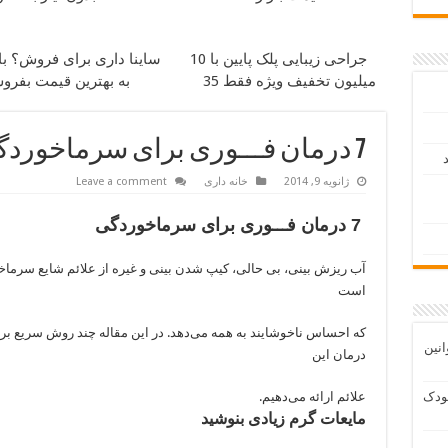
جراحی زیبایی پلک پایین با 10
ساینا داری برای فروش؟ با 
میلیون تخفیف ویژه فقط 35
به بهترین قیمت بفرو
7 درمان فـــوری برای سرماخوردگی/خانه داري
د
ژانویه 9, 2014
خانه داری
Leave a comment
7 درمان فـــوری برای سرماخوردگی
آب ریزش بینی، بی حالی، کیپ شدن بینی و غیره از علائم شایع سرما
است
که احساس ناخوشایند به همه می‌دهد. در این مقاله چند روش سریع بر
انین
درمان این
ودک
علائم ارائه می‌دهیم.
مایعات گرم زیادی بنوشید