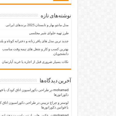
نوشته‌های تازه
مدل مانتو بهار و تابستان 2025 برندهای ایرانی
طرز تهیه حلوای شیر مجلسی
جدید ترین مدل های پافر زنانه و دخترانه کوتاه و بلن
بهترین کسب و کار و شغل های نیمه وقت مناسب
دانشجویان
نکات بسیار ضروری قبل از اجاره یا خرید آپارتمان
آخرین دیدگاه‌ها
mohamad
در
طراحی دکوراسیون اتاق کودک با قو
دکوراتورها
لوستر و چراغ تزييني
در
طراحی دکوراسیون اتاق ک
با قوانین دکوراتورها
mohamad
در
عکس هایی از تیپ اسپرت دخترانه