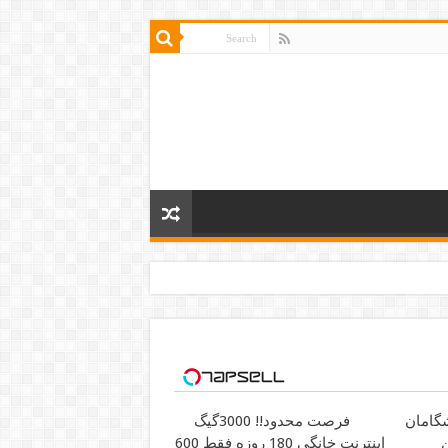
فرصت محدود!! 3000گیگ
ن
اینترنت خانگی 180 روزه فقط 600