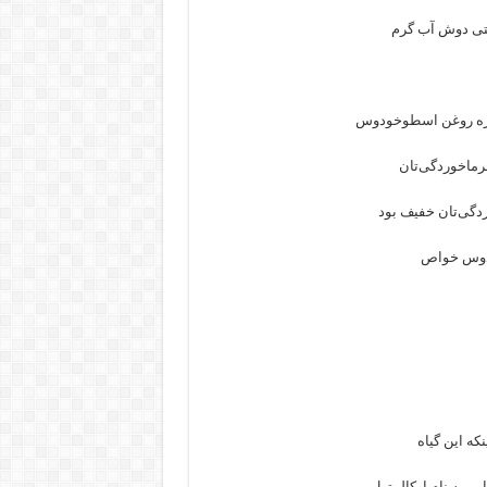
 حتی دوش آب گرم
ردگی‌تان خفیف بود
ودوس خواص
که این گیاه
 به نام اوکالیپتول