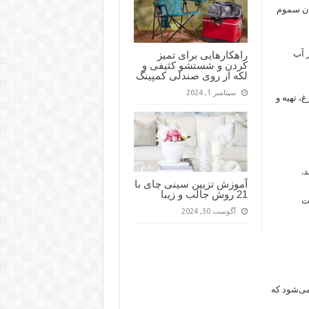
مان سموم
ر آب
راهکارهایی برای تمیز
کردن و شستشو کثیفی و
لکه از روی صندلی کمپینگ
سپتامبر 1, 2024
 تهیه و
د.
آموزش تزیین سینی چای با
21 روش جالب و زیبا
ت
آگوست 30, 2024
ی‌شود که