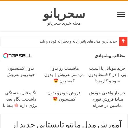
سحربانو
مجله خبری سحربانو
جدید ترین مدل های پافر زنانه و دخترانه کوتاه و بلند
مطالب پیشنهادی
خرید موبایل با اسنپ
ماشینت رو بدون
بدون کمیسیون
پی | در ۴ قسط بدون
دردسر بفروش | بدون
خودروتو بفروش
سود و کارمزد!
کمسیون
خریدار واقعی خودش
فروش خودرو بدون
نگاهِ قبل، خستگی
میاد! فروش فوری
کمیسیون
داشت... نگاهِ بعد،
ماشین در همراه
انرژی داره
بلفا با
مکانیک
25% تخفیف
آموزش مدل مانتو تابستانی جدید از