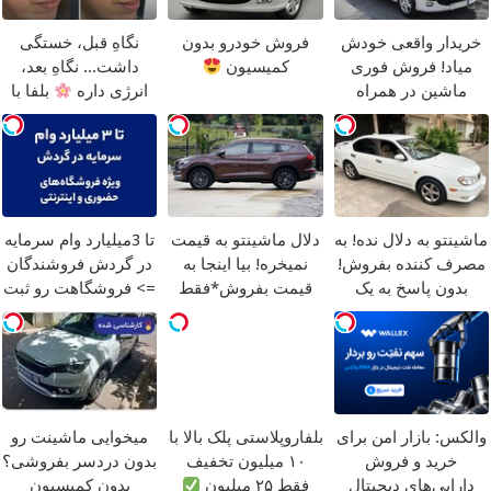
خریدار واقعی خودش
فروش خودرو بدون
نگاهِ قبل، خستگی
میاد! فروش فوری
کمیسیون
داشت... نگاهِ بعد،
ماشین در همراه
انرژی داره
بلفا با
مکانیک
25% تخفیف
ماشینتو به دلال نده! به
دلال ماشینتو به قیمت
تا 3میلیارد وام سرمایه
مصرف کننده بفروش!
نمیخره! بیا اینجا به
در گردش فروشندگان
بدون پاسخ به یک
قیمت بفروش*فقط
=> فروشگاهت رو ثبت
تماس
خریدار واقعی*
کن
والکس: بازار امن برای
بلفاروپلاستی پلک بالا با
میخوایی ماشینت رو
خرید و فروش
۱۰ میلیون تخفیف
بدون دردسر بفروشی؟
دارایی‌های دیجیتال
فقط ۲۵ میلیون
بدون کمیسیون