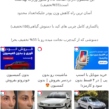
است(55%تخفیف)
آسان ترین راه کاهش وزن پودر جلبکه!تعداد محدود
پاکسازی کامل چربی های کبد با دمنوش گیاهی(۵۵٪تخفیف)
دمنوشی که از کبدچرب نجاتت میده رو با 55% تخفیف بخر!
خرید موبایل با اسنپ
ماشینت رو بدون
بدون کمیسیون
پی | در ۴ قسط بدون
دردسر بفروش | بدون
خودروتو بفروش
سود و کارمزد!
کمسیون