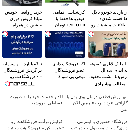
از بازدید خودرو دلال
کارشناسی تمامی
خریدار واقعی خودش
ها خسته شدی؟
خودرو ها فقط با
میاد! فروش فوری
اطلاعات ماشینت رو
1,500,000 تومان
ماشین در همراه
اینجا ثبت کن
مکانیک
با جلبک لاغری 3سوته
اگه فروشگاه داری
تا 3میلیارد وام سرمایه
به اندام ایده ال
عضو فروشندگان
در گردش فروشندگان
برس(تا امشب تخفیف
دیجی پی شو 3
=> فروشگاهت رو
ویژه)
میلیارد وام بگیر
ثبت کن
مطالب پیشنهادی
تنها روش قطعی درمان بوی بدن با
کالا و خدمات خود را به صورت
گارانتی عودت وجه‼️ همین الان
اقساطی بفروشید
ببین
فروشگاه حضوری یا اینترنتی
افزایش درآمـد فروشگاهت رو
داری؟ راحت محصول و خدماتت
تضمین کن « فروشگاهت رو ثبت