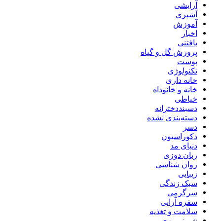
آرایشی
آشپزی
آموزش
اخبار
بافتنی
پرورش گل و گیاه
پوست
تکنولوژی
خانه داری
خانه و خانوداه
خیاطی
دسبنددخترانه
دسته‌بندی نشده
دسر
دکوراسیون
دنیای مد
ربان دوزی
روان شناسی
زیبایی
سبک زندگی
سرگرمی
سفره آرایی
سلامت و تغذیه
شرینی پزی