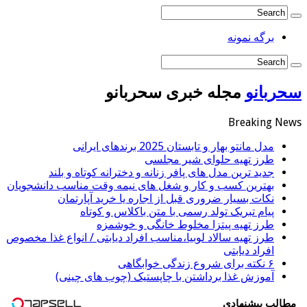
برگه نمونه
سحربانو
مجله خبری سحربانو
Breaking News
مدل مانتو بهار و تابستان 2025 برندهای ایرانی
طرز تهیه حلوای شیر مجلسی
جدید ترین مدل های پافر زنانه و دخترانه کوتاه و بلند
بهترین کسب و کار و شغل های نیمه وقت مناسب دانشجویان
نکات بسیار ضروری قبل از اجاره یا خرید آپارتمان
پیام تبریک تولد رسمی با متن باکلاس و کوتاه
طرز تهیه پیتزا مخلوط خانگی و خوشمزه
طرز تهیه سالاد لوبیا،مناسب افراد دیابتی / انواع غذا مخصوص
افراد دیابتی
۶ نکته برای شروع زندگی خوابگاهی
آموزش غذا برداشتن با چاپستیک (چوب های چینی)
مطالب پیشنهادی