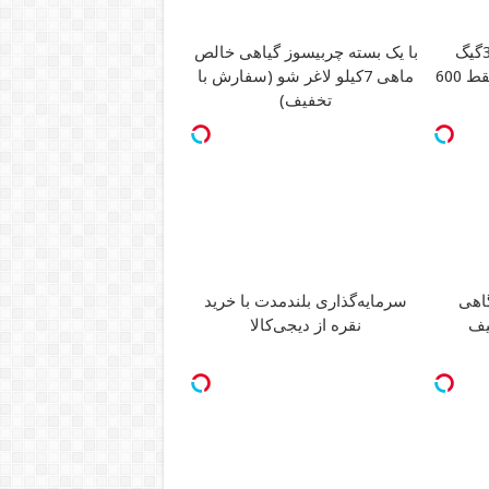
فرصت محدود!! 3000گیگ
با یک بسته چربیسوز گیاهی خالص
اینترنت خانگی 180 روزه فقط 600
ماهی 7کیلو لاغر شو (سفارش با
تخفیف)
سرمایه‌گذاری بلندمدت با خرید
گاهی
نقره از دیجی‌کالا
یف