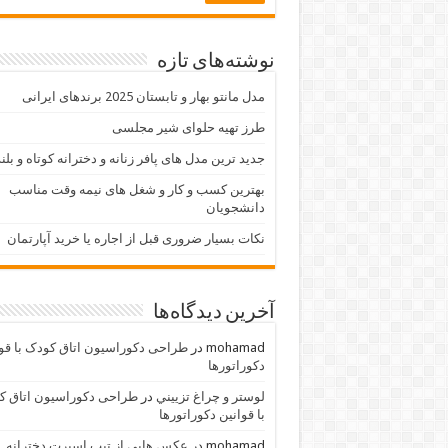
نوشته‌های تازه
مدل مانتو بهار و تابستان 2025 برندهای ایرانی
طرز تهیه حلوای شیر مجلسی
جدید ترین مدل های پافر زنانه و دخترانه کوتاه و بلن
بهترین کسب و کار و شغل های نیمه وقت مناسب
دانشجویان
نکات بسیار ضروری قبل از اجاره یا خرید آپارتمان
آخرین دیدگاه‌ها
mohamad
در
طراحی دکوراسیون اتاق کودک با قو
دکوراتورها
لوستر و چراغ تزييني
در
طراحی دکوراسیون اتاق ک
با قوانین دکوراتورها
mohamad
در
عکس هایی از تیپ اسپرت دخترانه