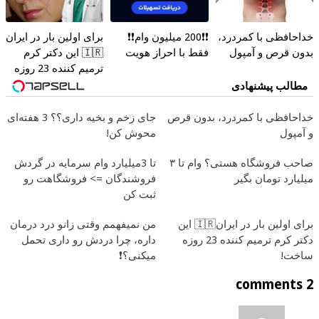
خداحافظی با کمردرد،
❗❗200 میلیون وام❗❗
برای اولین بار در ایران
بدون قرص و آمپول
فقط با احراز هویت
🇮🇷 این دکتر کرم
ترمیم کننده 23 روزه
ساخت!
مطالب پیشنهادی
خداحافظی با کمردرد، بدون قرص
جای زخم و بخیه داری؟؟ 3 هفته‌ای
و آمپول
محوش کن!
صاحب فروشگاه هستی؟ وام تا ۳
تا 3میلیارد وام سرمایه در گردش
میلیارد تومان بگیر
فروشندگان => فروشگاهت رو
ثبت کن
برای اولین بار در ایران🇮🇷 این
من نمیفهمم وقتی زانو درد درمان
دکتر کرم ترمیم کننده 23 روزه
داره، چرا دردش رو داری تحمل
ساخت!
میکنی؟❗
2 comments