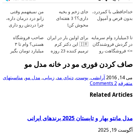
خداحافظی با کمردرد،
جای زخم و بخیه
من نمیفهمم وقتی
بدون قرص و آمپول
داری؟؟ 3 هفته‌ای
زانو درد درمان داره،
محوش کن!
چرا دردش رو داری
تحمل میکنی؟❗
تا 3میلیارد وام سرمایه
برای اولین بار در ایران
صاحب فروشگاه
در گردش فروشندگان
🇮🇷 این دکتر کرم
هستی؟ وام تا ۳
=> فروشگاهت رو
ترمیم کننده 23 روزه
میلیارد تومان بگیر
ثبت کن
ساخت!
صاف کردن فوری مو در خانه مدل مو
می 14, 2016
آرایشی
,
پوست
,
دنیای مد
,
زیبایی
,
مدل مو
,
مناسبتهای
متفرقه
2 Comments
Related Articles
مدل مانتو بهار و تابستان 2025 برندهای ایرانی
آگوست 19, 2025