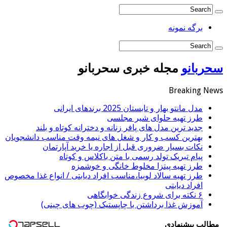
برگه نمونه
سحربانو
مجله خبری سحربانو
Breaking News
مدل مانتو بهار و تابستان 2025 برندهای ایرانی
طرز تهیه حلوای شیر مجلسی
جدید ترین مدل های پافر زنانه و دخترانه کوتاه و بلند
بهترین کسب و کار و شغل های نیمه وقت مناسب دانشجویان
نکات بسیار ضروری قبل از اجاره یا خرید آپارتمان
پیام تبریک تولد رسمی با متن باکلاس و کوتاه
طرز تهیه پیتزا مخلوط خانگی و خوشمزه
طرز تهیه سالاد لوبیا،مناسب افراد دیابتی / انواع غذا مخصوص
افراد دیابتی
۶ نکته برای شروع زندگی خوابگاهی
آموزش غذا برداشتن با چاپستیک (چوب های چینی)
مطالب پیشنهادی