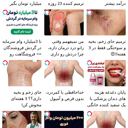
درآمد بیشتر
ترمیم کننده 23 روزه
میلیارد تومان بگیر
ساخت!
ترمیم جای زخم، بخیه
من نمیفهمم وقتی
تا 3میلیارد وام سرمایه
و سوختگی فقط در 3
زانو درد درمان داره،
در گردش فروشندگان
هفته!!😍
چرا دردش رو داری
=> فروشگاهت رو
تحمل میکنی؟❗
ثبت کن
پایان دغدغه هزینه
خداحافظی با کمردرد،
جای زخم و بخیه
های دندان پزشکی با
بدون قرص و آمپول
داری؟؟ 3 هفته‌ای
پک سفید کننده خانگی
محوش کن!